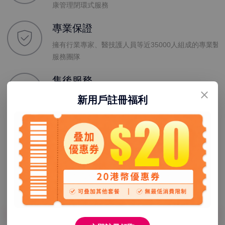
康管理閉環式服務
專業保證
擁有行業專家、醫技護人員等近35000人組成的專業醫
服務團隊
售後服務
未消費訂單及時退、過期退、體檢保障和隱私保障
新用戶註冊福利
分院地址聯繫方式
龍華慈銘逸康分院(近深圳
福田美兆分院(近福田口
北高鐵站)
岸)
深圳市龍華新區北站西廣場深圳
福田區泰然七路 25 號蒼松大廈北
通大廈5層
座 F2 層